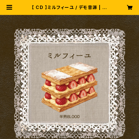
【 CD 】ミルフィーユ / デモ音源 | 半
熟BLOOD