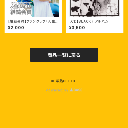
【継続会員】ファンクラブ「人生ろ
【CD】BLACK ( アルバム )
いろい」
¥2,000
¥3,500
商品一覧に戻る
© 半熟BLOOD
Powered by