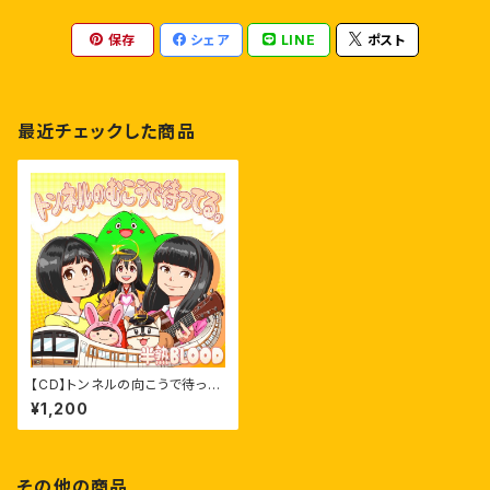
保存
シェア
LINE
ポスト
最近チェックした商品
【CD】トンネルの向こうで待って
る。( CD )
¥1,200
その他の商品