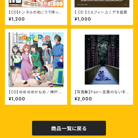
【CD】トンネルの向こうで待って
【 CD 】ミルフィーユ / デモ音源
る。( CD )
¥1,200
¥1,000
【CD】ゆめゆめかもめ／神戸市
【写真集】Pair〜言葉のない手
営地下鉄海岸線応援ソング ( シ
紙〜(橋本菜津美×希)
¥1,000
¥2,000
ングル )
商品一覧に戻る