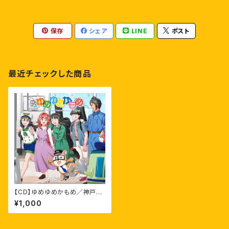
保存
シェア
LINE
ポスト
最近チェックした商品
【CD】ゆめゆめかもめ／神戸市
営地下鉄海岸線応援ソング ( シ
¥1,000
ングル )