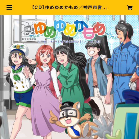
【CD】ゆめゆめかもめ／神戸市営地
下鉄海岸線応援ソング ( シングル ) |
半熟BLOOD