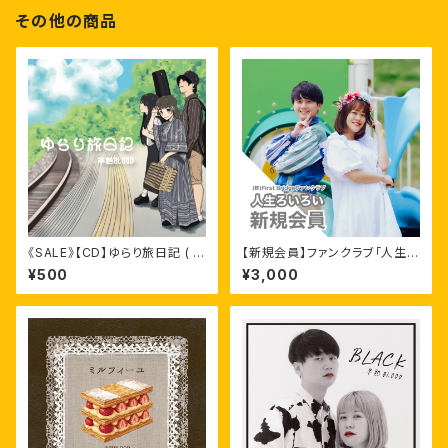
その他の商品
《SALE》【CD】ゆらり旅日記 ( シ
【新規会員】ファンクラブ「人生ろ
ングル )
いろい」
¥500
¥3,000