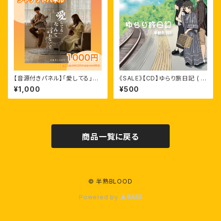
【音源付きパネル】「愛してる」な
《SALE》【CD】ゆらり旅日記 ( シ
んて言わないで / 半熟BLOOD
ングル )
¥1,000
¥500
商品一覧に戻る
© 半熟BLOOD
Powered by